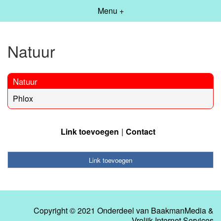
Menu +
Natuur
Natuur
Phlox
Link toevoegen
Contact
Link toevoegen
Copyright © 2021 Onderdeel van
BaakmanMedia
&
Vrolijk Internet Services