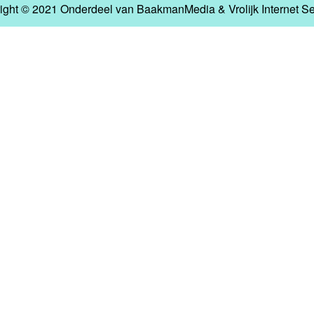
ight © 2021 Onderdeel van
BaakmanMedia
&
Vrolijk Internet S