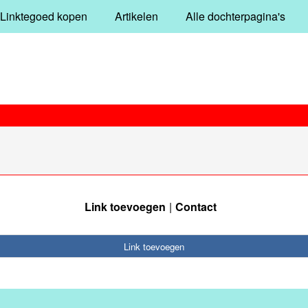
Linktegoed kopen
Artikelen
Alle dochterpagina's
Link toevoegen
Contact
Link toevoegen